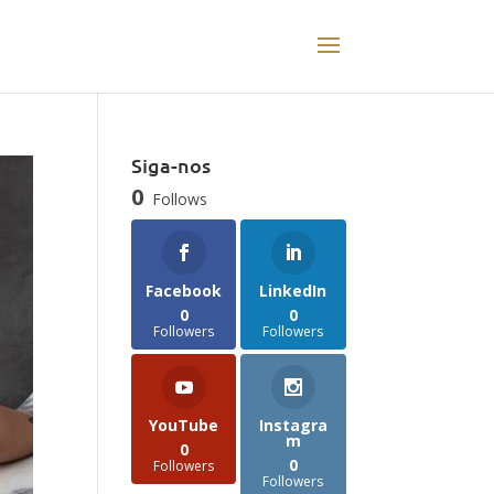
Siga-nos
0
Follows
Facebook
LinkedIn
0
0
Followers
Followers
YouTube
Instagra
m
0
0
Followers
Followers