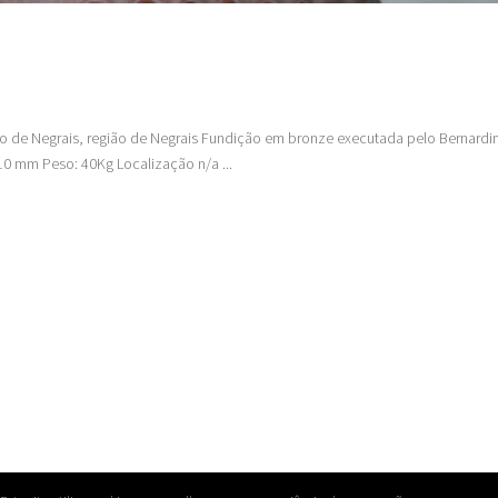
ho de Negrais, região de Negrais Fundição em bronze executada pelo Bernardi
0 mm Peso: 40Kg Localização n/a ...