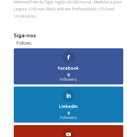
Mármore Pele de Tigre, região de Vila Viçosa Medidas e peso
Largura: 1750 mm Altura: 400 mm Profundidade: 1750 mm
Localização...
Siga-nos
Follows
Facebook
0
Followers
LinkedIn
0
Followers