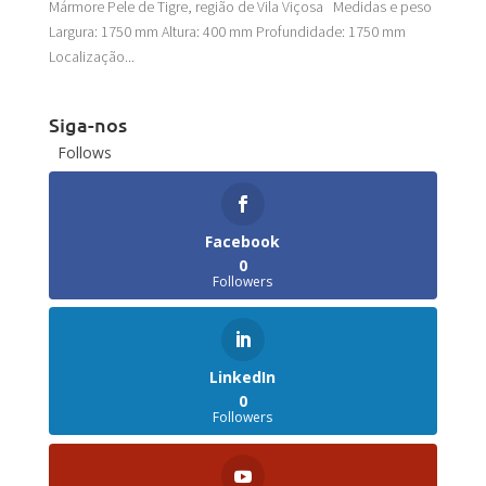
Mármore Pele de Tigre, região de Vila Viçosa Medidas e peso
Largura: 1750 mm Altura: 400 mm Profundidade: 1750 mm
Localização...
Siga-nos
Follows
Facebook
0
Followers
LinkedIn
0
Followers