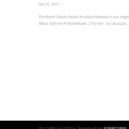
Mai 25, 2017
The Barrel Cliente Studio Rockstar Materiais e sua or
Altura: 400 mm Profundidade: 1750 mm Localização...
2021 GÁRGULA GÓTICA | Desenvolvido por
FORAD'ORAS
|