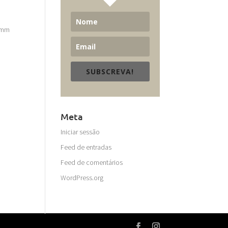
0 mm
SUBSCREVA!
Meta
Iniciar sessão
Feed de entradas
Feed de comentários
WordPress.org