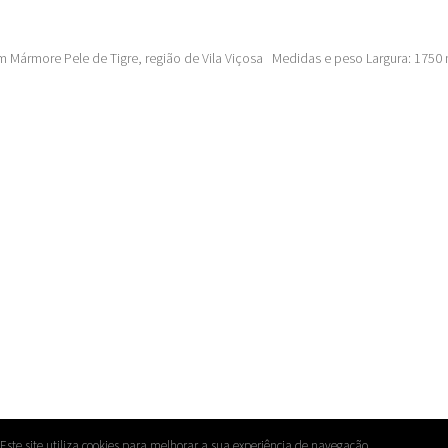
igem Mármore Pele de Tigre, região de Vila Viçosa Medidas e peso Largura: 175
 Este site utiliza cookies para melhorar a sua experiência de navegação.