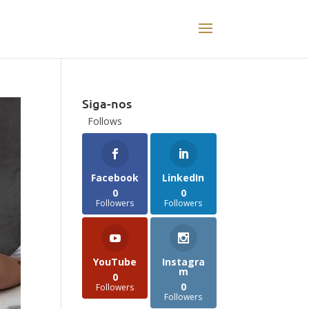
Siga-nos
Follows
Facebook
LinkedIn
0
0
Followers
Followers
YouTube
Instagra
m
0
0
Followers
Followers