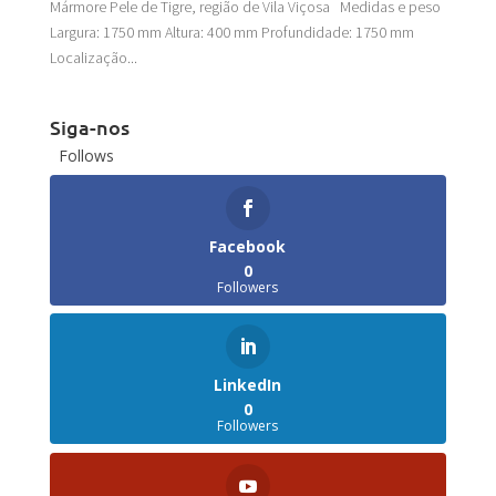
Mármore Pele de Tigre, região de Vila Viçosa Medidas e peso
Largura: 1750 mm Altura: 400 mm Profundidade: 1750 mm
Localização...
Siga-nos
Follows
Facebook
0
Followers
LinkedIn
0
Followers