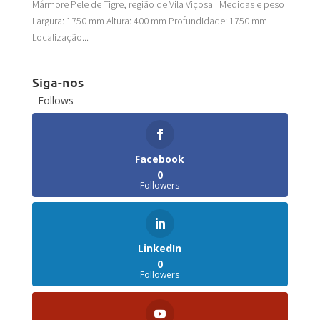
Mármore Pele de Tigre, região de Vila Viçosa Medidas e peso
Largura: 1750 mm Altura: 400 mm Profundidade: 1750 mm
Localização...
Siga-nos
Follows
Facebook
0
Followers
LinkedIn
0
Followers