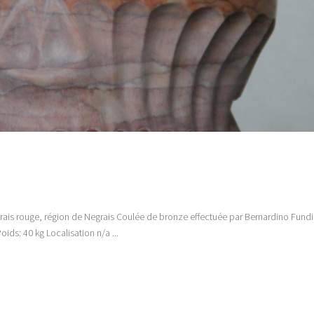
grais rouge, région de Negrais Coulée de bronze effectuée par Bernardino Fun
ds: 40 kg Localisation n/a ...