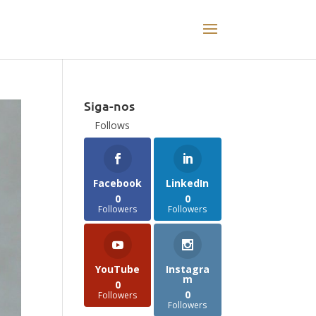
Siga-nos
Follows
Facebook
LinkedIn
0
0
Followers
Followers
YouTube
Instagra
m
0
0
Followers
Followers