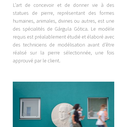
L’art de concevoir et de donner vie à des
statues de pierre, représentant des formes
humaines, animales, divines ou autres, est une
des spécialités de Gárgula Gótica. Le modèle
requis est préalablement étudié et élaboré avec
des techniciens de modélisation avant d’être
réalisé sur la pierre sélectionnée, une fois
approuvé par le client.