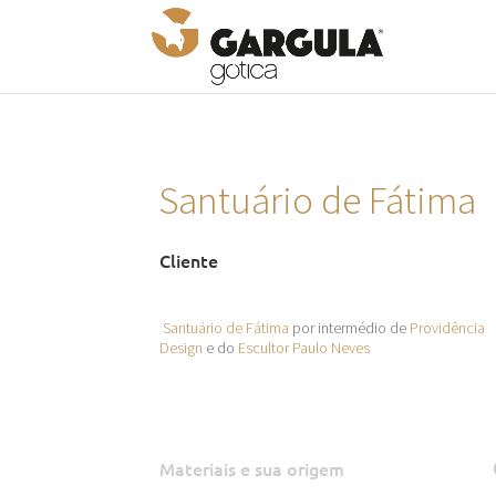
Santuário de Fátima
Cliente
Santuário de Fátima
por intermédio de
Providência
Design
e do
Escultor Paulo Neves
Materiais e sua origem