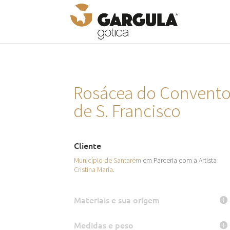
Rosácea do Convent
de S. Francisco
Cliente
Município de Santarém
em Parceria com a Artista
Cristina Maria
.
Materiais e sua origem
Medidas e peso